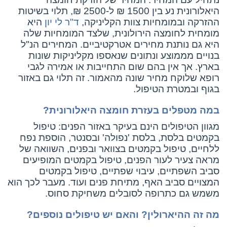
היאלורונית נע בין 1500 ₪ ל-2500 ₪, תלוי בשיטות
ההזרקה ובמומחיות צוות הקליניקה,
ד"ר לי יון
היא
מומחית לחומצה הירולונית, שלצד המומחיות שלה
היא גם נותנת מחירים אטרקטיביים. המחירים הנ"ל
בנויים מממוצע ונתונים שנאספו מקליניקות שונות
בארץ. אך אין בהם שום התחייבות או אמירה לגבי
רופא שלוקח מחיר שונה מהאמור. זה תלוי גם באזור
בגוף ובמטרת הטיפול.
במה מטפלים בעזרת חומצה היאלורונית?
מגוון הטיפולים הינם בעיקר באזור הפנים: טיפול
בקמטים בלסת, בלסת 'נפולה' ובסנטר, הוספת נפח
ללחיים, טיפול בקמטים בצוואר ובפנים, השוואה של
מראה צעיר לעור הפנים, טיפול בקמטים המופיעים
סביב השפתיים, עיבוי שפתיים, טיפול בקמטים
המצויים סביב האף, מתיחת פנים ועוד. מעבר לכך הוא
משמש גם כתרופה לסובלים משחיקת סחוס.
מה זה ההיארולין? והאם יש טיפולים נוספים?